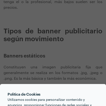
tenga el o la profesional, más bajos suelen ser los
precios.
Tipos de banner publicitario
según movimiento
Banners estáticos
Constituyen una imagen publicitaria fija que
generalmente se realiza en los formatos .jpg, .jpeg o
.png. Es la más básica y también la más económica.
Banners animados
Política de Cookies
Utilizamos cookies para personalizar contenido y
La animación es la solución publicitaria
online
que
anuncios, proporcionar funciones de redes sociales y