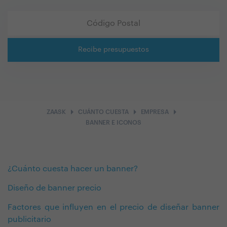
Recibe presupuestos
arrow_right
arrow_right
arrow_right
ZAASK
CUÁNTO CUESTA
EMPRESA
BANNER E ICONOS
¿Cuánto cuesta hacer un banner?
Diseño de banner precio
Factores que influyen en el precio de diseñar banner
publicitario