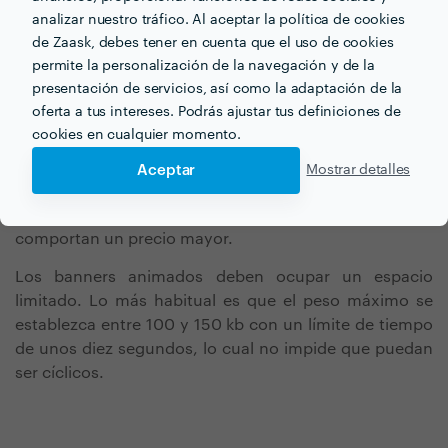
mejor funciona visualmente. Sobresale sobre el resto
analizar nuestro tráfico. Al aceptar la política de cookies
de banners, fundamentalmente, porque el
de Zaask, debes tener en cuenta que el uso de cookies
movimiento
atrae la atención. Se trata de una serie de
permite la personalización de la navegación y de la
imágenes en transición o fotogramas que facilitan una
presentación de servicios, así como la adaptación de la
información fraccionada, lo cual resulta especialmente
oferta a tus intereses. Podrás ajustar tus definiciones de
apropiado cuando el contenido es mayor.
cookies en cualquier momento.
Habitualmente, las animaciones se crean en .gif, con
Aceptar
Mostrar detalles
tecnología Java o Flash, si bien esta última está siendo
sustituida por HTML 5 y CSS, que en la actualidad
comportan un precio mayor.
Los banners animados deben ocupar un espacio
limitado. Lo más habitual es que el peso máximo se
establezca entre 100 y 150 kb con un límite de tiempo
de unos diez segundos, lo cual no impide que puedan
ser cíclicos.