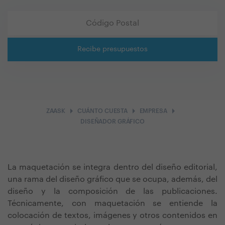
Recibe presupuestos
arrow_right
arrow_right
arrow_right
ZAASK
CUÁNTO CUESTA
EMPRESA
DISEÑADOR GRÁFICO
La maquetación se integra dentro del diseño editorial,
una rama del diseño gráfico que se ocupa, además, del
diseño y la composición de las publicaciones.
Técnicamente, con maquetación se entiende la
colocación de textos, imágenes y otros contenidos en