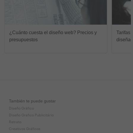
¿Cuánto cuesta el diseño web? Precios y
Tarifas 
presupuestos
diseñad
También te puede gustar
Diseño Gráfico
Diseño Grafico Publicitário
Retrato
Creativos Gráficos