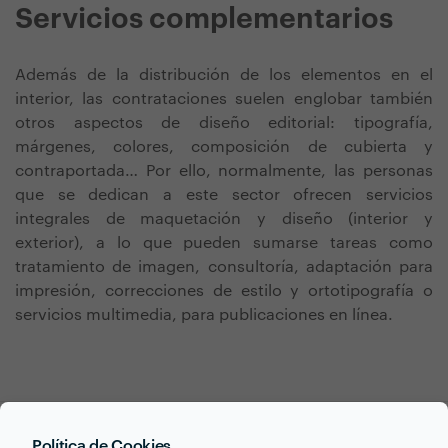
Servicios complementarios
Además de la distribución de los elementos en el
interior, las contrataciones suelen englobar también
otros aspectos de diseño editorial: tipografía,
márgenes, colores, composición de cubierta y
contraportada… Por ello, normalmente, las personas
que se dedican a este sector ofrecen servicios
integrales de maquetación y diseño (interior y
exterior), a lo que pueden sumarse tareas como
tratamiento de imagen, consultoría, adaptación para
impresión, correcciones de estilo y ortotipografía o
servicios multimedia, para publicaciones en línea.
Política de Cookies