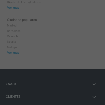
Diseño de Flyers/Folletos
Ver más
Ciudades populares
Madrid
Barcelona
Valencia
Sevilla
Malaga
Ver más
ZAASK
CLIENTES