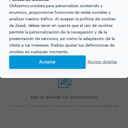
Utilizamos cookies para personalizar contenido y
¿Buscas maquetación para
anuncios, proporcionar funciones de redes sociales y
tu próximo proyecto?
analizar nuestro tráfico. Al aceptar la política de cookies
de Zaask, debes tener en cuenta que el uso de cookies
permite la personalización de la navegación y de la
Ahora que tienes una idea de los precios, ¡vamos a
presentación de servicios, así como la adaptación de la
encontrar profesionales cerca de ti!
oferta a tus intereses. Podrás ajustar tus definiciones de
cookies en cualquier momento.
Aceptar
Mostrar detalles
Haz tu pedido sin compromiso
Rellena un breve cuestionario para contarnos lo que necesitas.