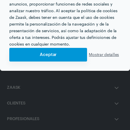
anuncios, proporcionar funciones de redes sociales y
analizar nuestro tráfico. Al aceptar la política de cookies
de Zaask, debes tener en cuenta que el uso de cookies
permite la personalización de la navegación y de la
Otros servicios proporcionados por
Andrés Manuel
Sagarna
presentación de servicios, así como la adaptación de la
oferta a tus intereses. Podrás ajustar tus definiciones de
cookies en cualquier momento.
Pintores en bilbao
Aceptar
Mostrar detalles
ZAASK
CLIENTES
PROFESIONALES