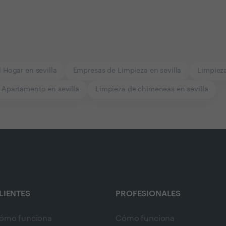
 Hogar en sevilla
Empresas de Limpieza en sevilla
Limpieza
 Apartamento en sevilla
Limpieza de chimeneas en sevilla
LIENTES
PROFESIONALES
ómo funciona
Cómo funciona