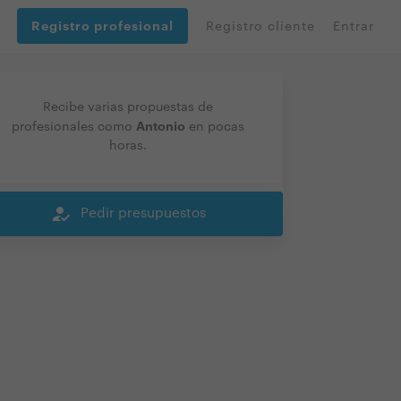
Registro profesional
Registro cliente
Entrar
Recibe varias propuestas de
Antonio
profesionales como
en pocas
horas.
how_to_reg
Pedir presupuestos