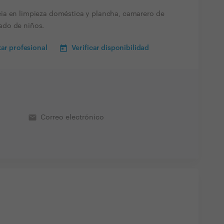
ia en limpieza doméstica y plancha, camarero de
ado de niños.
ar profesional
Verificar disponibilidad
email
Correo electrónico