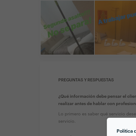
PREGUNTAS Y RESPUESTAS
¿Qué información debe pensar el clien
realizar antes de hablar con profesion
Lo primero es saber qué servicio dese
servicio.
Política