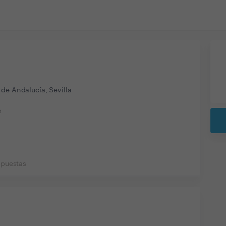
de Andalucía, Sevilla
e
spuestas