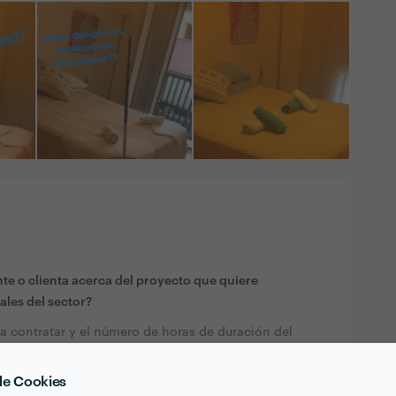
te o clienta acerca del proyecto que quiere
ales del sector?
a contratar y el número de horas de duración del
 de Cookies