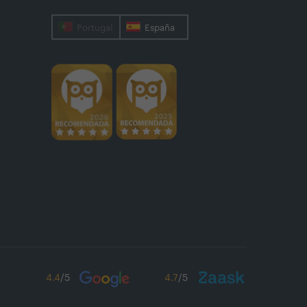
Portugal
España
4.4
/5
4.7
/5