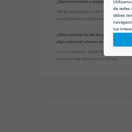
¿Qué formación y experiencia tienes q
Utilizamo
de redes s
Tengo experiencia de más de 4 años 
debes ten
apartamentos turísticos y limpieza do
navegació
tus inter
¿Qué consejo le darías a alguien que 
algo esencial a tener en cuenta?
Como consejo, saber la tarifa de preci
persona sea dinámica y eficaz.