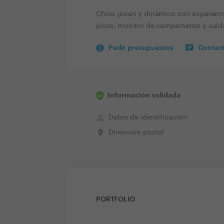
Chico joven y dinámico con experienc
pisos, monitor de campamento y cuid
Pedir presupuestos
Contact
Información validada
perm_identity
Datos de identificación
place
Dirección postal
PORTFOLIO