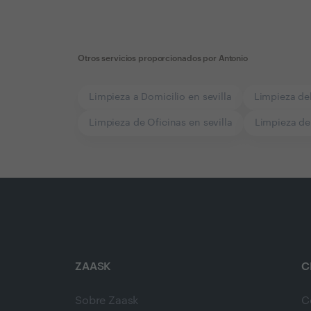
Otros servicios proporcionados por
Antonio
Limpieza a Domicilio en sevilla
Limpieza del
Limpieza de Oficinas en sevilla
Limpieza de
ZAASK
C
Sobre Zaask
C