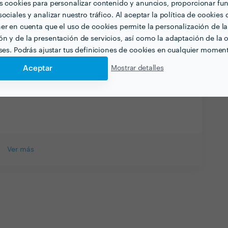
ue estén relacionadas con tu trabajo?
s cookies para personalizar contenido y anuncios, proporcionar fu
ociales y analizar nuestro tráfico. Al aceptar la política de cookies 
realizando trabajos como camarero de pisos en
er en cuenta que el uso de cookies permite la personalización de la
méstica en domicilios particulares.
n y de la presentación de servicios, así como la adaptación de la o
eses. Podrás ajustar tus definiciones de cookies en cualquier momen
quiera contratar profesionales de tu sector? ¿Hay
Aceptar
Mostrar detalles
os antes de contratar los servicios, y que la
Ver más