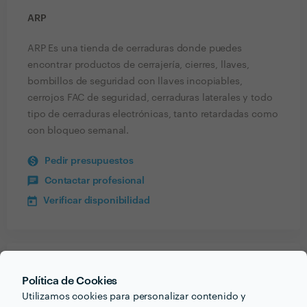
ARP
ARP Es una tienda de cerraduras donde puedes
encontrar productos de cerrajería, cierres, llaves,
bombillos de seguridad con llaves incopiables,
cerrojos FAC de seguridad, cerraduras laterales y todo
tipo de cerraduras electrónicas, tanto retardadas como
con bloqueo semanal.
Pedir presupuestos
Contactar profesional
Verificar disponibilidad
Recibe varias propuestas de profesionales como
Política de Cookies
ARP
en pocas horas.
Utilizamos cookies para personalizar contenido y