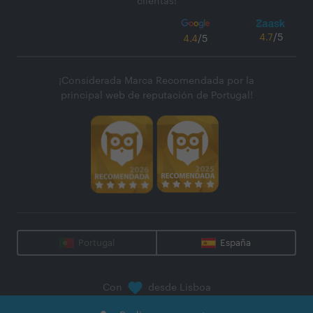
clientas!
4.7
/5
4.4
/5
¡Considerada Marca Recomendada por la
principal web de reputación de Portugal!
Portugal
España
Con
desde Lisboa
@
2026
Zaask - Plataforma Digital, S.A.