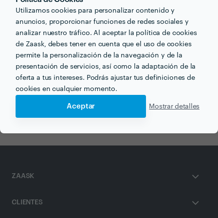
Utilizamos cookies para personalizar contenido y
anuncios, proporcionar funciones de redes sociales y
analizar nuestro tráfico. Al aceptar la política de cookies
Otros servicios proporcionados por
Caracol Animación
de Zaask, debes tener en cuenta que el uso de cookies
permite la personalización de la navegación y de la
presentación de servicios, así como la adaptación de la
Pintacaras en sevilla
Magos en sevilla
oferta a tus intereses. Podrás ajustar tus definiciones de
cookies en cualquier momento.
Castillos Hinchables en sevilla
Aceptar
Mostrar detalles
Fiestas de cumpleaños en sevilla
ZAASK
CLIENTES