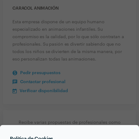
CARACOL ANIMACIÓN
Esta empresa dispone de un equipo humano
especializado en animaciones infantiles. Su
compromiso es la calidad, por lo que sólo contratan a
profesionales. Su pasión es divertir sabiendo que no
todos los niños se divierten de la misma manera, por
eso personalizan todas las animaciones.
Pedir presupuestos
Contactar profesional
Verificar disponibilidad
Recibe varias propuestas de profesionales como
Caracol Animación
en pocas horas.
Política de Cookies