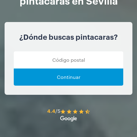
pintacaras en Sevilla
¿Dónde buscas pintacaras?
Continuar
4.4
/5