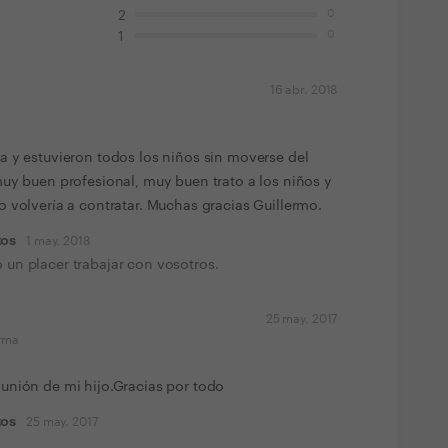
0
2
0
1
16 abr. 2018
 y estuvieron todos los niños sin moverse del
uy buen profesional, muy buen trato a los niños y
 volvería a contratar. Muchas gracias Guillermo.
tos
1 may. 2018
o un placer trabajar con vosotros.
25 may. 2017
orma
unión de mi hijo.Gracias por todo
tos
25 may. 2017