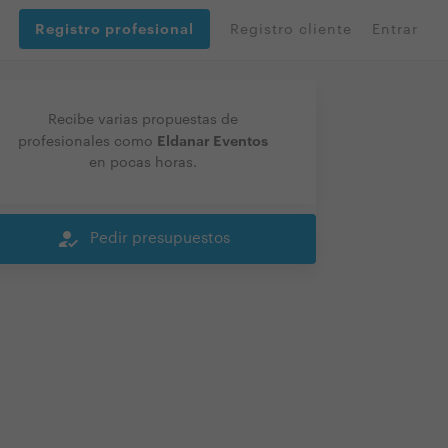
Registro profesional
Registro cliente
Entrar
Recibe varias propuestas de
Eldanar Eventos
profesionales como
en pocas horas.
how_to_reg
Pedir presupuestos