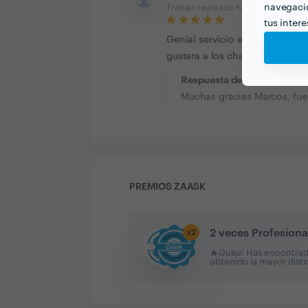
navegació
Trabajo realizado fuera de la plataf
tus inter
Genial servicio en el cumplea
gustara a los chavales, y eso f
Respuesta de Eldanar Even
Muchas gracias Marcos, fue 
PREMIOS ZAASK
2 veces Profesiona
x
2
🔥Guau! Has encontrado 
obtenido la mayor dist