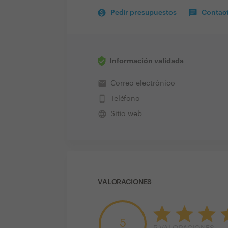
Pedir presupuestos
Contact
Información validada
email
Correo electrónico
phone_iphone
Teléfono
language
Sitio web
VALORACIONES
5