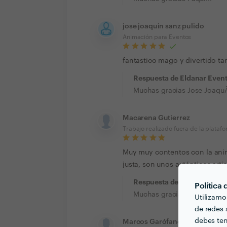
jose joaquin sanz pulido
Animación para Eventos
fantastico mago y divertido 
Respuesta de Eldanar Even
Muchas gracias Jose JoaquÃ­
Macarena Gutierrez
Trabajo realizado fuera de la plataf
Muy muy contentos con la ani
justa, son unos auténticos artis
Respuesta de Eldanar Even
Política
Muchas gracias Macarena!!
Utilizamo
de redes s
debes ten
Marcos Garófano