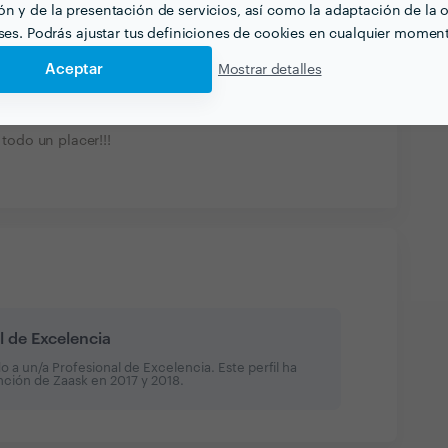
n y de la presentación de servicios, así como la adaptación de la o
orma
eses. Podrás ajustar tus definiciones de cookies en cualquier momen
ños de mi hija. Queríamos una animación que
Aceptar
Mostrar detalles
ue lo que conseguimos. En el futuro repetiremos!!
tos
19 ene. 2017
todo un placer!!!
l de Excelencia
a un/a Profesional de Excelencia. Este perfil ha
inción de Zaask en
2017 y 2018
.