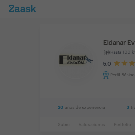
Eldanar E
Hasta 100 k
5.0
Perfil Básico
20
3
años de experiencia
t
Sobre
Valoraciones
Portfolio