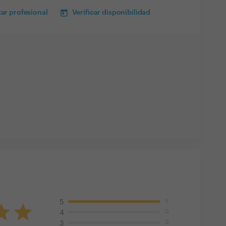
ar profesional
Verificar disponibilidad
5
5
0
4
0
3