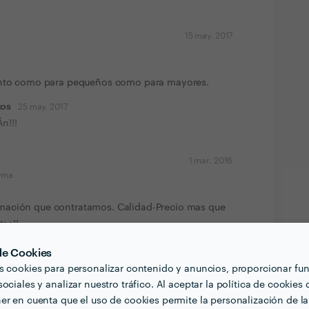
15 may. 2017
tanto como para pequeños como para mayores.
tos
25 may. 2017
n!!!
1 mar. 2016
orma
mación que contratamos. Calidad-Precio mas que
tas!!
tos
19 ene. 2017
 de Cookies
s cookies para personalizar contenido y anuncios, proporcionar fu
ociales y analizar nuestro tráfico. Al aceptar la política de cookies 
er en cuenta que el uso de cookies permite la personalización de la
1 mar. 2016