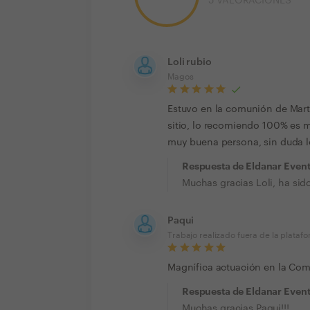
5
VALORACIONES
Loli rubio
Magos
Estuvo en la comunión de Marta
sitio, lo recomiendo 100% es m
muy buena persona, sin duda lo
Respuesta de Eldanar Even
Muchas gracias Loli, ha sid
Paqui
Trabajo realizado fuera de la plataf
Magnífica actuación en la Com
Respuesta de Eldanar Even
Muchas gracias Paqui!!!