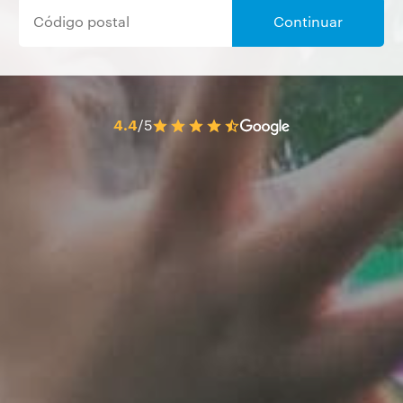
Continuar
4.4
/5