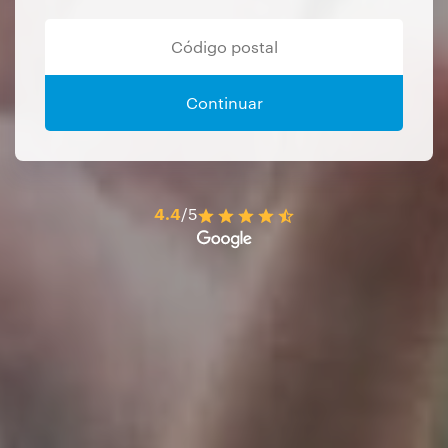
Continuar
4.4
/5