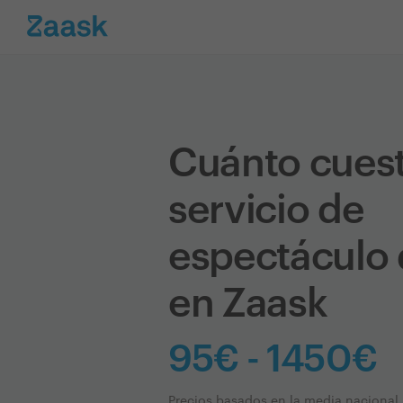
Cuánto cues
servicio de
espectáculo
en Zaask
95€ - 1450€
Precios basados en la media nacional