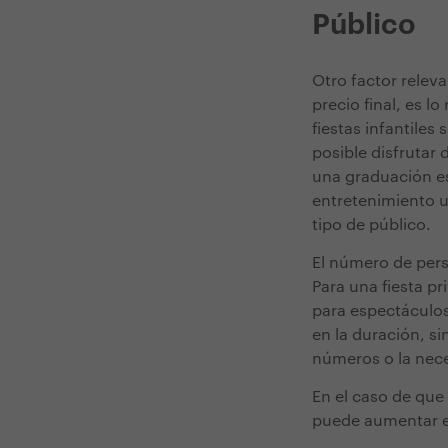
Público
Otro factor relev
precio final, es l
fiestas infantile
posible disfrutar
una graduación esc
entretenimiento u
tipo de público.
El número de pers
Para una fiesta p
para espectáculos
en la duración, si
números o la nec
En el caso de que
puede aumentar el 