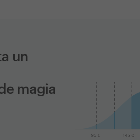
ta un
 de magia
95
€
145
€