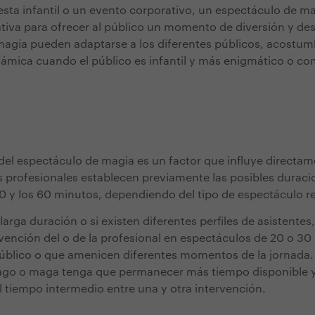
iesta infantil o un evento corporativo, un espectáculo de m
tiva para ofrecer al público un momento de diversión y de
magia pueden adaptarse a los diferentes públicos, acostu
inámica cuando el público es infantil y más enigmático o c
 del espectáculo de magia es un factor que influye directam
 profesionales establecen previamente las posibles duraci
 30 y los 60 minutos, dependiendo del tipo de espectáculo 
 larga duración o si existen diferentes perfiles de asistente
ervención del o de la profesional en espectáculos de 20 o 3
úblico o que amenicen diferentes momentos de la jornada.
mago o maga tenga que permanecer más tiempo disponible 
l tiempo intermedio entre una y otra intervención.