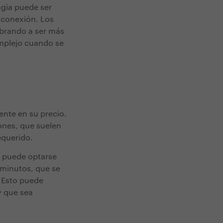
agia puede ser
sconexión. Los
mbrando a ser más
omplejo cuando se
ente en su precio.
ones, que suelen
requerido.
s, puede optarse
0 minutos, que se
 Esto puede
y que sea