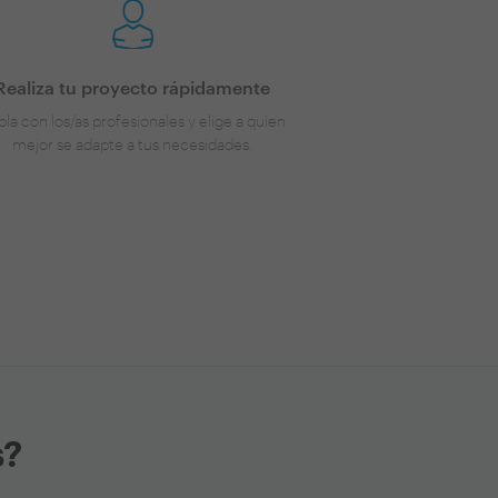
Realiza tu proyecto rápidamente
la con los/as profesionales y elige a quien
mejor se adapte a tus necesidades.
s?