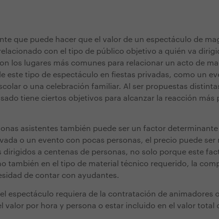
ante que puede hacer que el valor de un espectáculo de ma
o relacionado con el tipo de público objetivo a quién va dirig
s son los lugares más comunes para relacionar un acto de ma
 de este tipo de espectáculo en fiestas privadas, como un e
olar o una celebración familiar. Al ser propuestas distintas
sado tiene ciertos objetivos para alcanzar la reacción más 
onas asistentes también puede ser un factor determinante e
rivada o un evento con pocas personas, el precio puede ser
 dirigidos a centenas de personas, no solo porque este fact
no también en el tipo de material técnico requerido, la comp
esidad de contar con ayudantes.
 el espectáculo requiera de la contratación de animadores 
valor por hora y persona o estar incluido en el valor total d