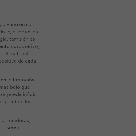
gia
varíe en su
ido. Y, aunque las
gia, también es
vento corporativo,
, el material de
positiva de cada
n la tarifación.
 más bajo que
or pueda influir
lejidad de los
o animadoras,
el servicio.