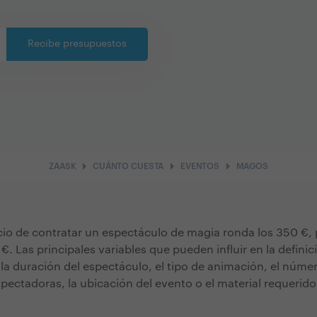
Recibe presupuestos
arrow_right
arrow_right
arrow_right
ZAASK
CUÁNTO CUESTA
EVENTOS
MAGOS
ecio de contratar un espectáculo de magia ronda los 350 €,
€. Las principales variables que pueden influir en la definic
la duración del espectáculo, el tipo de animación, el núme
pectadoras, la ubicación del evento o el material requerido