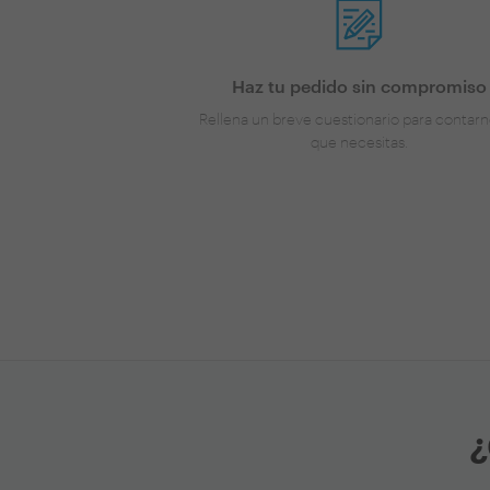
Haz tu pedido sin compromiso
Rellena un breve cuestionario para contarn
que necesitas.
¿