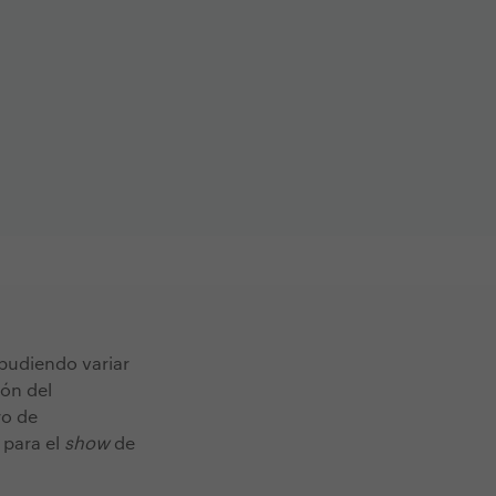
 pudiendo variar
ión del
ro de
 para el
show
de