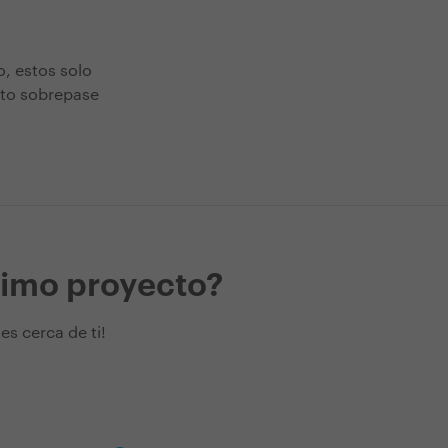
, estos solo
nto sobrepase
ximo proyecto?
s cerca de ti!