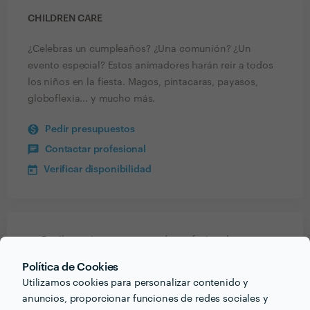
CHILDREN CARE
¿Celebras un cumpleaños? ¿Una comunión? ¿Un
evento especial? Estos animadores harán reir a todos
los niños en la fiesta. Magos, pintacaras, payasos,
globoflexia... y mucho más.
Pedir presupuestos
Contactar profesional
Verificar disponibilidad
Recibe varias propuestas de profesionales como
Children Care
en pocas horas.
Política de Cookies
Utilizamos cookies para personalizar contenido y
anuncios, proporcionar funciones de redes sociales y