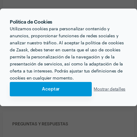
KENIA RODRIGUEZ
Trabajo realizado fuera de la plataforma
Política de Cookies
Utilizamos cookies para personalizar contenido y
5 feb. 2020
anuncios, proporcionar funciones de redes sociales y
Excelente profesional!! Altamente recomendado
analizar nuestro tráfico. Al aceptar la política de cookies
de Zaask, debes tener en cuenta que el uso de cookies
Yuliana Atencio
permite la personalización de la navegación y de la
Trabajo realizado fuera de la plataforma
presentación de servicios, así como la adaptación de la
oferta a tus intereses. Podrás ajustar tus definiciones de
4 feb. 2020
cookies en cualquier momento.
Excelente profesional, recomendado y reconocido por
Aceptar
Mostrar detalles
la escuela internacional del coaching.
PREGUNTAS Y RESPUESTAS