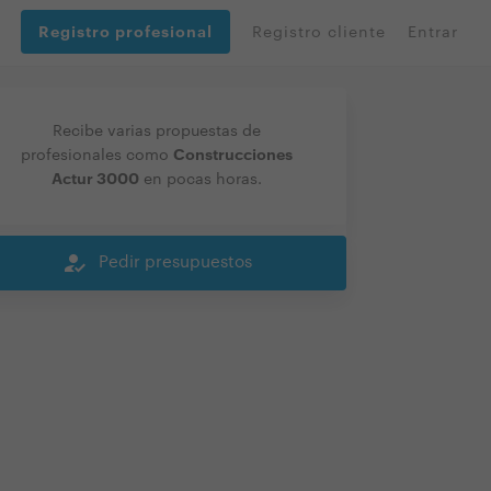
Registro profesional
Registro cliente
Entrar
Recibe varias propuestas de
Construcciones
profesionales como
Actur 3000
en pocas horas.
how_to_reg
Pedir presupuestos