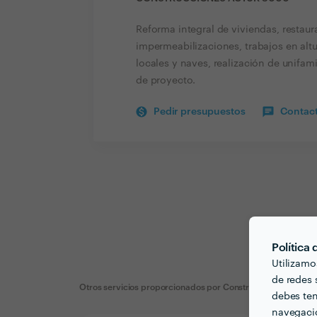
Reforma integral de viviendas, restaur
impermeabilizaciones, trabajos en alt
locales y naves, realización de unifam
de proyecto.
Pedir presupuestos
Contact
Política
Utilizamo
de redes s
Otros servicios proporcionados por
Construcciones Actur 
debes ten
navegació