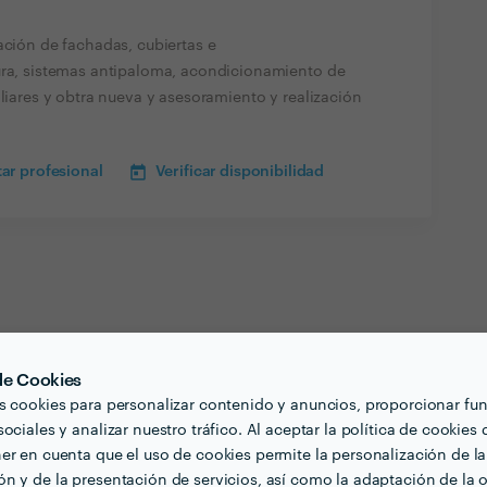
ación de fachadas, cubiertas e
ura, sistemas antipaloma, acondicionamiento de
iliares y obtra nueva y asesoramiento y realización
ar profesional
Verificar disponibilidad
 de Cookies
s cookies para personalizar contenido y anuncios, proporcionar fu
ociales y analizar nuestro tráfico. Al aceptar la política de cookies 
3000
er en cuenta que el uso de cookies permite la personalización de la
n y de la presentación de servicios, así como la adaptación de la o