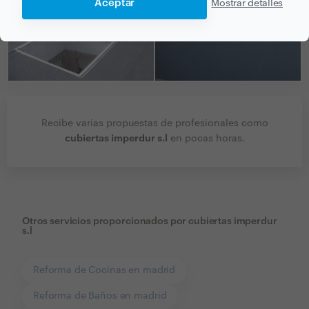
Aceptar
Mostrar detalles
Recibe varias propuestas de profesionales como
cubiertas imperdur s.l
en pocas horas.
Otros servicios proporcionados por
cubiertas imperdur
s.l
Reforma de Cocinas en madrid
Reforma de Baños en madrid