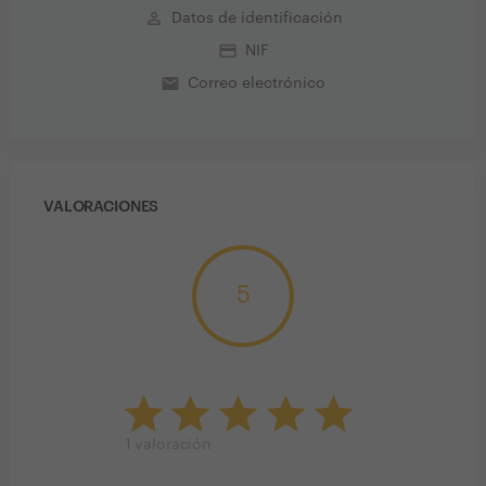
perm_identity
Datos de identificación
credit_card
NIF
email
Correo electrónico
VALORACIONES
5
1
valoración