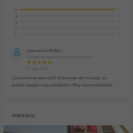
1
5
0
4
0
3
0
2
0
1
Jose carlos Bellet
Trabajo realizado fuera de la plataforma
25 ago. 2021
Los contrate para pulir el parquet de mi casa, no
podria quedar más satisfecho. Muy recomendables
PORTFOLIO