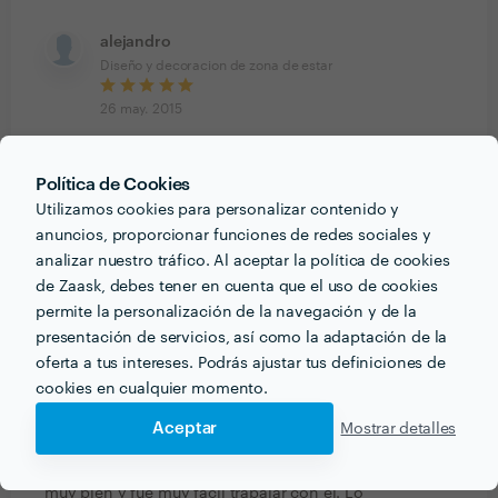
alejandro
Diseño y decoracion de zona de estar
26 may. 2015
Hizo la transformación de dos grandes cuartos en un
único open space como zona de
Política de Cookies
estar/comedor/cocina/zona relax, con division formal
Utilizamos cookies para personalizar contenido y
de las zonas pero manteniendo via libre para luz y aire.
anuncios, proporcionar funciones de redes sociales y
Un crack!!
analizar nuestro tráfico. Al aceptar la política de cookies
de Zaask, debes tener en cuenta que el uso de cookies
Zaask
permite la personalización de la navegación y de la
reforma de casa
presentación de servicios, así como la adaptación de la
oferta a tus intereses. Podrás ajustar tus definiciones de
18 may. 2015
cookies en cualquier momento.
Dino nos realizo el proyecto entero de la casa. Nos
Aceptar
Mostrar detalles
decoró el salón, la cocina, los dormitorios, el
despacho y los baños. La verdad que nos entendió
muy bien y fue muy fácil trabajar con el. Lo