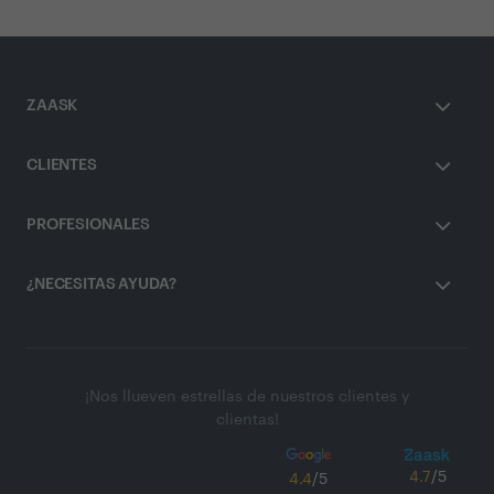
ZAASK
CLIENTES
PROFESIONALES
¿NECESITAS AYUDA?
¡Nos llueven estrellas de nuestros clientes y
clientas!
4.7
/5
4.4
/5