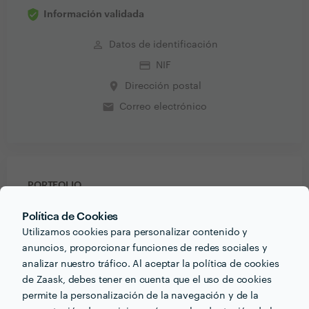
Información validada
perm_identity
Datos de identificación
credit_card
NIF
place
Dirección postal
email
Correo electrónico
PORTFOLIO
Política de Cookies
Utilizamos cookies para personalizar contenido y
anuncios, proporcionar funciones de redes sociales y
analizar nuestro tráfico. Al aceptar la política de cookies
de Zaask, debes tener en cuenta que el uso de cookies
permite la personalización de la navegación y de la