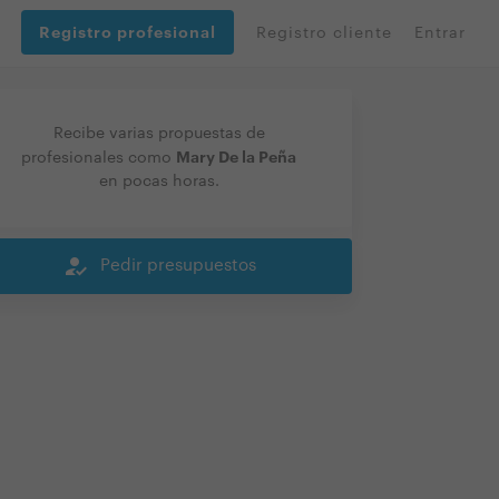
Registro profesional
Registro cliente
Entrar
Recibe varias propuestas de
Mary De la Peña
profesionales como
en pocas horas.
how_to_reg
Pedir presupuestos