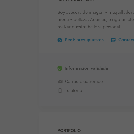
Soy asesora de imagen y maquilladora
moda y belleza. Además, tengo un blo
realzar nuestra belleza personal.
Pedir presupuestos
Contact
Información validada
email
Correo electrónico
phone_iphone
Teléfono
PORTFOLIO