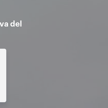
va del