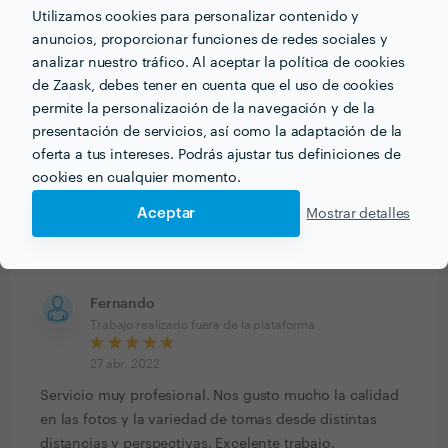
6 oct. 2022
Utilizamos cookies para personalizar contenido y
Es una persona muy amable , atenta y supo
anuncios, proporcionar funciones de redes sociales y
acomodarse a mis necesidades
analizar nuestro tráfico. Al aceptar la política de cookies
de Zaask, debes tener en cuenta que el uso de cookies
permite la personalización de la navegación y de la
Antonio José
presentación de servicios, así como la adaptación de la
Trabajo realizado fuera de la plataforma
oferta a tus intereses. Podrás ajustar tus definiciones de
27 abr. 2022
cookies en cualquier momento.
Justo nos hizo unas fotos en un evento y quedamos
Aceptar
Mostrar detalles
encantados. Es un gran profesional que sabe captar el
momento. Una gran labor.
Fernando
Trabajo realizado fuera de la plataforma
27 abr. 2022
Servicio muy profesional. Nos gusto mucho la calidad
en las fotos y la variedad de tomas desde distintas
distancias y perspectivas. Excelente trabajo.