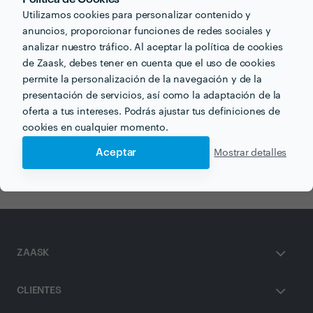
Utilizamos cookies para personalizar contenido y
anuncios, proporcionar funciones de redes sociales y
analizar nuestro tráfico. Al aceptar la política de cookies
Otros servicios proporcionados por
Euro Monde
de Zaask, debes tener en cuenta que el uso de cookies
permite la personalización de la navegación y de la
presentación de servicios, así como la adaptación de la
Mudanzas Baratas en alicante
oferta a tus intereses. Podrás ajustar tus definiciones de
cookies en cualquier momento.
Empresas de Mudanzas en alicante
Aceptar
Mostrar detalles
Guardamuebles en alicante
ZAASK
CLIENTES