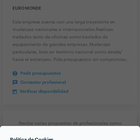
EURO MONDE
Esta empresa cuenta con una larga trayectoria en
mudanzas nacionales e internacionales.Realizan
traslados tanto de oficinas como traslados de
equipamiento de grandes empresas. Mudanzas
particulares, bien en territorio nacional como desde/
hacia el extranjero. Pide presupuestos sin compromiso.
Pedir presupuestos
Contactar profesional
Verificar disponibilidad
Recibe varias propuestas de profesionales como
Euro Monde
en pocas horas.
Política de Cookies