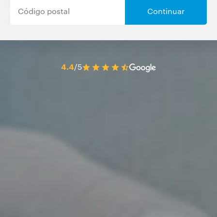
Continuar
4.4
/5