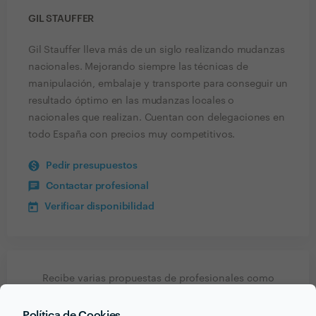
GIL STAUFFER
Gil Stauffer lleva más de un siglo realizando mudanzas
nacionales. Mejorando siempre las técnicas de
manipulación, embalaje y transporte para conseguir un
resultado óptimo en las mudanzas locales o
nacionales que realizan. Cuentan con delegaciones en
todo España con precios muy competitivos.
Pedir presupuestos
Contactar profesional
Verificar disponibilidad
Recibe varias propuestas de profesionales como
Gil Stauffer
en pocas horas.
Política de Cookies