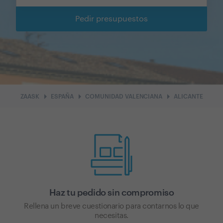
Pedir presupuestos
arrow_right
arrow_right
arrow_right
ZAASK
ESPAÑA
COMUNIDAD VALENCIANA
ALICANTE
Haz tu pedido sin compromiso
Rellena un breve cuestionario para contarnos lo que
necesitas.