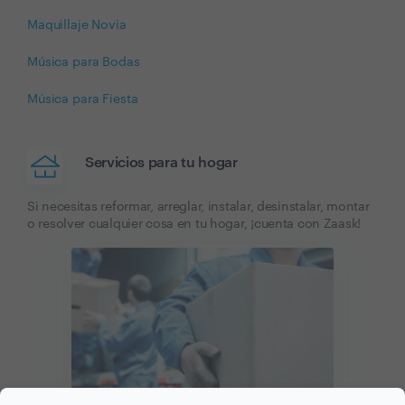
Maquillaje Novia
Música para Bodas
Música para Fiesta
Servicios para tu hogar
Si necesitas reformar, arreglar, instalar, desinstalar, montar
o resolver cualquier cosa en tu hogar, ¡cuenta con Zaask!