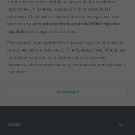
autónomas en este sentido, el apoyo de los gobiernos
regionales y/o locales, la situación financiera de las
empresas y la situación económica de las regiones, con
encuesta realizada a más de 1000 empresas
base en una
españolas
a lo largo de estos años.
Este estudio, que también ha sido realizado en el territorio
portugués junto a más de 2000 empresas lusas, ofrece una
comparación entre los diferentes años y entre las
respuestas de los empresarios y empresarias portugueses y
españoles.
Saber mais
ZAASK