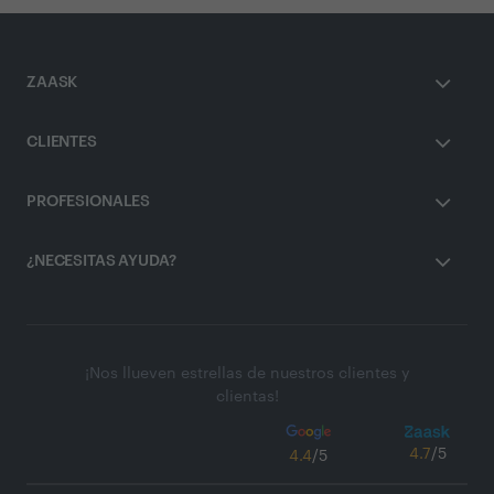
ZAASK
CLIENTES
PROFESIONALES
¿NECESITAS AYUDA?
¡Nos llueven estrellas de nuestros clientes y
clientas!
4.7
/5
4.4
/5