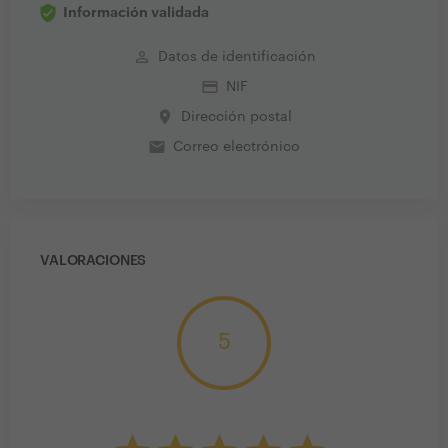
Información validada
perm_identity
Datos de identificación
credit_card
NIF
place
Dirección postal
email
Correo electrónico
VALORACIONES
5