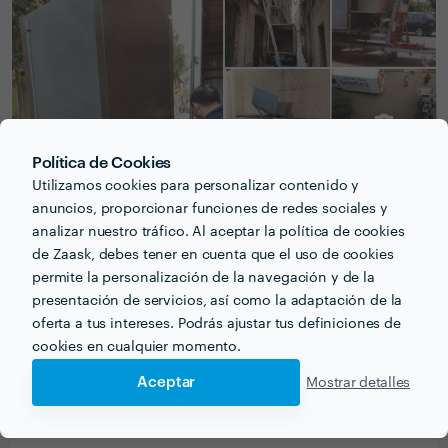
Política de Cookies
Utilizamos cookies para personalizar contenido y
anuncios, proporcionar funciones de redes sociales y
analizar nuestro tráfico. Al aceptar la política de cookies
PREGUNTAS Y RESPUESTAS
de Zaask, debes tener en cuenta que el uso de cookies
permite la personalización de la navegación y de la
¿Qué información debe pensar el cliente o clienta
presentación de servicios, así como la adaptación de la
acerca del proyecto que quiere realizar antes de
oferta a tus intereses. Podrás ajustar tus definiciones de
hablar con profesionales del sector?
cookies en cualquier momento.
CLARIDAD,TRASPARENCIA Y ASESORAMIENTO.
Aceptar
Mostrar detalles
"DECIDIRIAS COMPRAR ALGO SIN PODER VERLO Y
TOCARLO"??