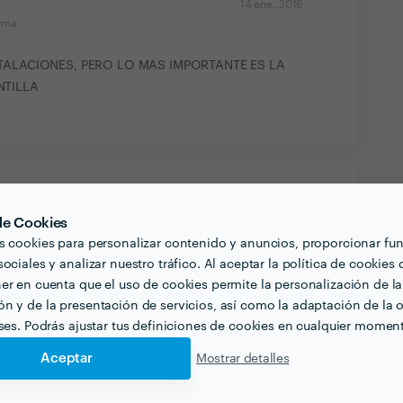
14 ene. 2016
orma
TALACIONES, PERO LO MAS IMPORTANTE ES LA
NTILLA
 de Cookies
s cookies para personalizar contenido y anuncios, proporcionar fu
ociales y analizar nuestro tráfico. Al aceptar la política de cookies 
er en cuenta que el uso de cookies permite la personalización de la
n y de la presentación de servicios, así como la adaptación de la o
eses. Podrás ajustar tus definiciones de cookies en cualquier momen
Aceptar
Mostrar detalles