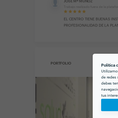
JOSE Mª MUÑOZ
Trabajo realizado fuera de la plataf
EL CENTRO TIENE BUENAS INS
PROFESIONALIDAD DE LA PLA
PORTFOLIO
Política
Utilizamo
de redes s
debes ten
navegació
tus inter