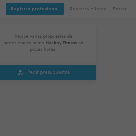
Registro profesional
Registro cliente
Entrar
Recibe varias propuestas de
Healthy Fitness
profesionales como
en
pocas horas.
how_to_reg
Pedir presupuestos