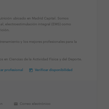
utrición ubicado en Madrid Capital. Somos
al, electroestimulación integral (EMS) como
ición.
renamiento y los mejores profesionales para la
 en Ciencias de la Actividad Física y del Deporte.
ar profesional
Verificar disponibilidad
email
ón
Correo electrónico