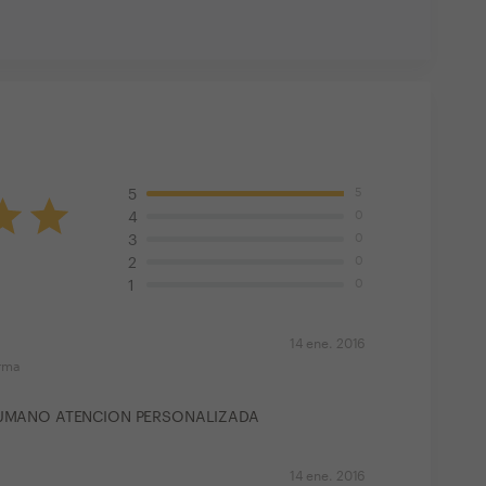
5
5
0
4
0
3
0
2
0
1
14 ene. 2016
orma
UMANO ATENCION PERSONALIZADA
14 ene. 2016