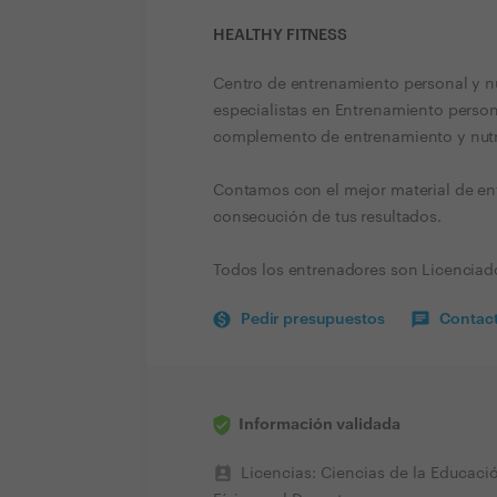
HEALTHY FITNESS
Centro de entrenamiento personal y n
especialistas en Entrenamiento person
complemento de entrenamiento y nutr
Contamos con el mejor material de ent
consecución de tus resultados.
Todos los entrenadores son Licenciados
Pedir presupuestos
Contact
Información validada
perm_contact_calendar
Licencias: Ciencias de la Educaci