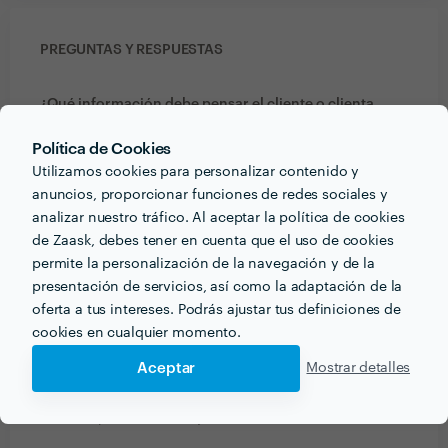
PREGUNTAS Y RESPUESTAS
¿Qué información debe pensar el cliente o clienta
acerca del proyecto que quiere realizar antes de
Política de Cookies
hablar con profesionales del sector?
Utilizamos cookies para personalizar contenido y
Trabajara bien?
anuncios, proporcionar funciones de redes sociales y
Entenderá de la faena?
analizar nuestro tráfico. Al aceptar la política de cookies
Buen precio en relación calidad y trabajo?
de Zaask, debes tener en cuenta que el uso de cookies
permite la personalización de la navegación y de la
presentación de servicios, así como la adaptación de la
¿Qué consejo le darías a alguien que quiera contratar
oferta a tus intereses. Podrás ajustar tus definiciones de
profesionales de tu sector? ¿Hay algo esencial a tener
cookies en cualquier momento.
en cuenta?
Aceptar
Mostrar detalles
Que no siempre lo más barato es lo mejor, hay que
valorar mucho la experiencia, valoraciones de otros
clientes y el buen trabajo.