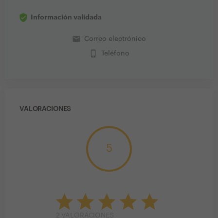
Información validada
email
Correo electrónico
phone_iphone
Teléfono
VALORACIONES
5
2
VALORACIONES