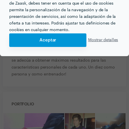
de Zaask, debes tener en cuenta que el uso de cookies
permite la personalización de la navegación y de la
Aida Hernandez
presentación de servicios, así como la adaptación de la
Entrenador personal electroestimulación
oferta a tus intereses. Podrás ajustar tus definiciones de
cookies en cualquier momento.
4 may. 2015
Javier ofrece flexibilidad plena: se adapta a tus
Aceptar
Mostrar detalles
horarios cada día y acude a entrenarte a dónde le
digas. Además, el entrenamiento que te ofrece siempre
se adecúa a obtener máximos resultados para las
características personales de cada uno. Un diez como
persona y como entrenador!
PORTFOLIO