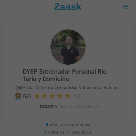
DYEP-Entrenador Personal Río
Túria y Domicilio
Hasta 10 km de Comunidad Valenciana, Valencia
5.0
(
2
)
€
20.00
/h
precio medio estimado
8
años de experiencia
1
trabajos conseguidos