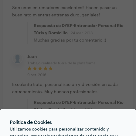
Son unos entrenadores excelentes!! Hacen pasar un
buen rato mientras entrenas duro, geniales!
Respuesta de DYEP-Entrenador Personal Río
Túria y Domicilio
24 mar. 2018
Muchas gracias por tu comentario :)
Juan
Trabajo realizado fuera de la plataforma
9 oct. 2016
Excelente trato, personalización y diversión en cada
entrenamiento. Muy buenos profesionales
Respuesta de DYEP-Entrenador Personal Río
Túria y Domicilio
24 mar. 2018
Graciaas :)
Política de Cookies
Utilizamos cookies para personalizar contenido y