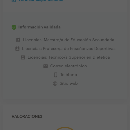
Información validada
perm_contact_calendar
Licencias: Maestro/a de Educación Secundaria
perm_contact_calendar
Licencias: Profesor/a de Enseñanzas Deportivas
perm_contact_calendar
Licencias: Técnico/a Superior en Dietética
email
Correo electrónico
phone_iphone
Teléfono
language
Sitio web
VALORACIONES