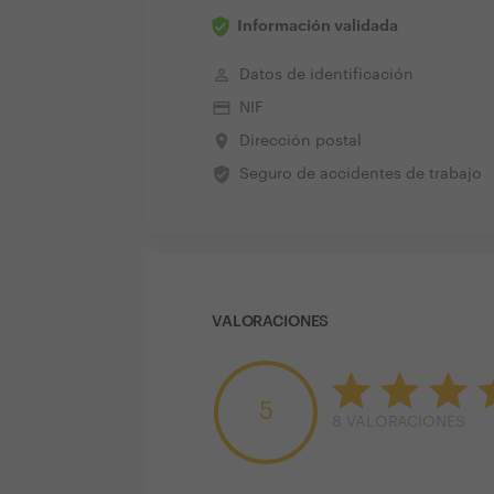
Información validada
perm_identity
Datos de identificación
credit_card
NIF
place
Dirección postal
verified_user
Seguro de accidentes de trabajo
VALORACIONES
5
8
VALORACIONES