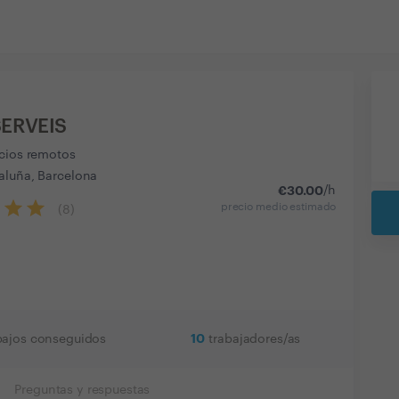
ERVEIS
icios remotos
aluña, Barcelona
€
30.00
/h
precio medio estimado
(
8
)
10
bajos conseguidos
trabajadores/as
Preguntas y respuestas