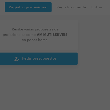
Registro profesional
Registro cliente
Entrar
Recibe varias propuestas de
AM MUTISERVEIS
profesionales como
en pocas horas.
how_to_reg
Pedir presupuestos