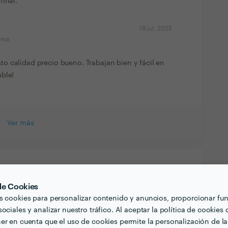
final.
19 jul. 2023
orma
o calidad precio bueno. Trabajan bien y fácil en
ble!
Ver más
 de Cookies
s cookies para personalizar contenido y anuncios, proporcionar fu
ociales y analizar nuestro tráfico. Al aceptar la política de cookies 
er en cuenta que el uso de cookies permite la personalización de la