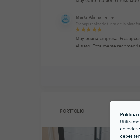
Muy contento con el resultado 
Marta Alsina Ferrer
Trabajo realizado fuera de la plataf
Muy buena empresa. Presupuest
el trato. Totalmente recomenda
PORTFOLIO
Política
Utilizamo
de redes s
debes ten