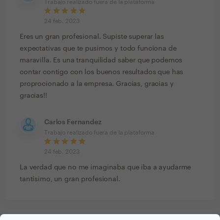
Trabajo realizado fuera de la plataforma
24 feb. 2023
Eres un gran profesional. Supiste superar las
expectativas que te pusimos y todo funciona de
maravilla. Es una tranquilidad saber que podemos
contar contigo con los buenos resultados que has
proprocionado a la empresa. Gracias, gracias y
gracias!!
Carlos Fernandez
Trabajo realizado fuera de la plataforma
24 feb. 2023
La verdad que no me imaginaba que iba a ayudarme
tantísimo, un gran profesional.