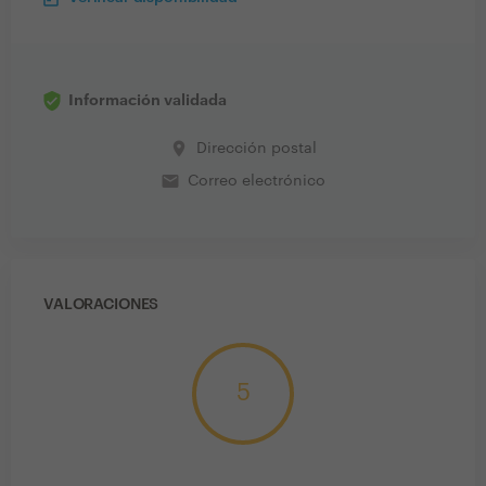
Información validada
place
Dirección postal
email
Correo electrónico
VALORACIONES
5