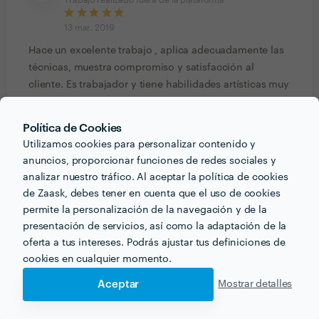
Trabajo realizado fuera de la plataforma
13 mar. 2019
Hace un excelente trabajo , aplica adecuadamente las
técnicas, muestra compromiso y satisfacción al
cliente. Es trabajador y tiene habilidades artísticas muy
recomendables.
Política de Cookies
Utilizamos cookies para personalizar contenido y
anuncios, proporcionar funciones de redes sociales y
PORTFOLIO
analizar nuestro tráfico. Al aceptar la política de cookies
de Zaask, debes tener en cuenta que el uso de cookies
permite la personalización de la navegación y de la
presentación de servicios, así como la adaptación de la
oferta a tus intereses. Podrás ajustar tus definiciones de
cookies en cualquier momento.
Aceptar
Mostrar detalles