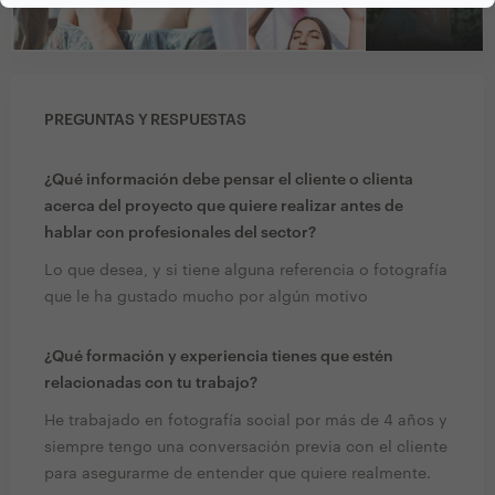
PREGUNTAS Y RESPUESTAS
¿Qué información debe pensar el cliente o clienta
acerca del proyecto que quiere realizar antes de
hablar con profesionales del sector?
Lo que desea, y si tiene alguna referencia o fotografía
que le ha gustado mucho por algún motivo
¿Qué formación y experiencia tienes que estén
relacionadas con tu trabajo?
He trabajado en fotografía social por más de 4 años y
siempre tengo una conversación previa con el cliente
para asegurarme de entender que quiere realmente.