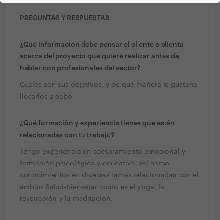
PREGUNTAS Y RESPUESTAS
¿Qué información debe pensar el cliente o clienta
acerca del proyecto que quiere realizar antes de
hablar con profesionales del sector?
Cuales son sus objetivos, y de qué manera le gustaría
llevarlos a cabo
¿Qué formación y experiencia tienes que estén
relacionadas con tu trabajo?
Tengo experiencia en asesoramiento emocional y
formación psicológica y educativa, así como
conocimientos en diversas ramas relacionadas con el
ámbito Salud-bienestar como es el yoga, la
respiración y la meditación.