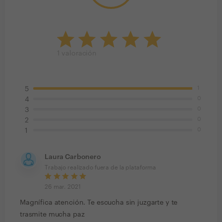
1
valoración
1
5
0
4
0
3
0
2
0
1
Laura Carbonero
Trabajo realizado fuera de la plataforma
26 mar. 2021
Magnífica atención. Te escucha sin juzgarte y te
trasmite mucha paz