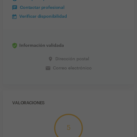
Contactar profesional
Verificar disponibilidad
Información validada
place
Dirección postal
email
Correo electrónico
VALORACIONES
5