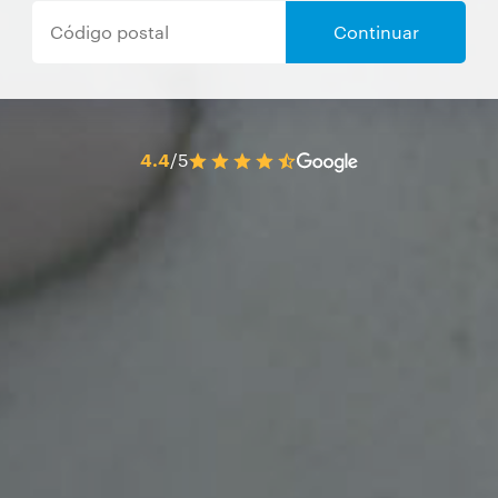
Continuar
4.4
/5