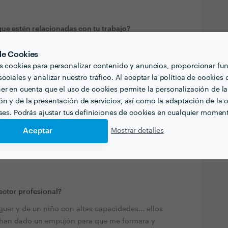
ue estén relacionadas con tu trabajo?
trabajando con Equinoterapia y terapia familiar,
 de Cookies
 y aproximadamente 8 años como formadora y
s cookies para personalizar contenido y anuncios, proporcionar fu
ociales y analizar nuestro tráfico. Al aceptar la política de cookies 
er en cuenta que el uso de cookies permite la personalización de la
quiera contratar profesionales de tu sector? ¿Hay
n y de la presentación de servicios, así como la adaptación de la o
eses. Podrás ajustar tus definiciones de cookies en cualquier momen
eeling" que tengas con el profesional. En segundo
Aceptar
Mostrar detalles
 cambios en tu vida, deberías buscar a otro
s una terapia, tendrás que estar dispuesto a hacer
ector profesional?
er y de un niño con altas capacidades... ellos
han dado un empujón para que me formara y