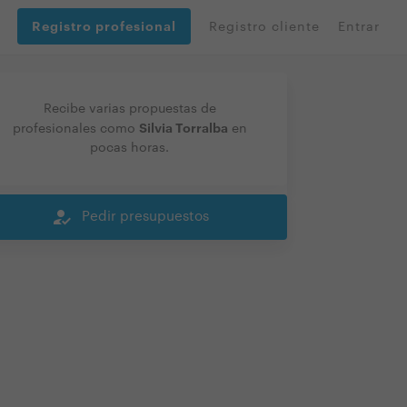
Registro profesional
Registro cliente
Entrar
Recibe varias propuestas de
Silvia Torralba
profesionales como
en
pocas horas.
how_to_reg
Pedir presupuestos