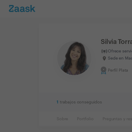
Silvia Torr
Ofrece serv
Sede en Mad
Perfil Plata
1
trabajos conseguidos
Sobre
Portfolio
Preguntas y re