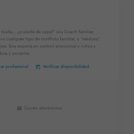
 toalla... ¿o usarla de capa?" soy Coach familiar,
o cualquier tipo de conflicto familiar, o "reeduco"
ijos. Soy experta en control emocional y niños y
dora y ponente.
ar profesional
Verificar disponibilidad
email
Correo electrónico