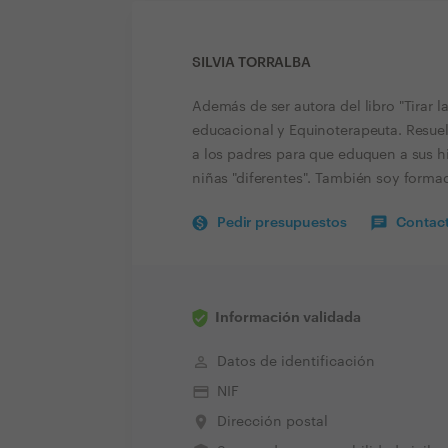
SILVIA TORRALBA
Además de ser autora del libro "Tirar la
educacional y Equinoterapeuta. Resuelv
a los padres para que eduquen a sus h
niñas "diferentes". También soy forma
Pedir presupuestos
Contact
Información validada
perm_identity
Datos de identificación
credit_card
NIF
place
Dirección postal