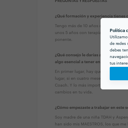
PREGUNTAS Y RESPUESTAS
¿Qué formación y experiencia tienes q
Tengo más de 10 años de experiencia 
Política
unos 5 años con terapia individual,
Utilizamo
ponente.
de redes s
debes ten
¿Qué consejo le darías a alguien que 
navegació
algo esencial a tener en cuenta?
tus inter
En primer lugar, hay que valorar el "f
lugar, si en cuatro meses no percibes
Coach. Y lo más importante... si sigue
cambios en tu vida.
¿Cómo empezaste a trabajar en este s
Soy madre de una niña TDAH y Aspergu
han sido mis MAESTROS, los que me 