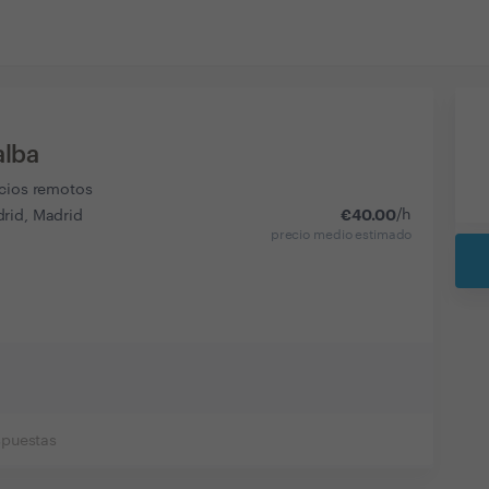
alba
icios remotos
€
40.00
/h
rid, Madrid
precio medio estimado
spuestas