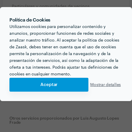
Particulares y comunidades de vecinos
Política de Cookies
Describe un proyecto reciente que te haya gustado
Utilizamos cookies para personalizar contenido y
realizar. ¿En qué consistía? ¿Cuánto tiempo te llevó
anuncios, proporcionar funciones de redes sociales y
hacerlo?
analizar nuestro tráfico. Al aceptar la política de cookies
Limpieza de *********** de un chalet
de Zaask, debes tener en cuenta que el uso de cookies
permite la personalización de la navegación y de la
presentación de servicios, así como la adaptación de la
oferta a tus intereses. Podrás ajustar tus definiciones de
cookies en cualquier momento.
Recibe varias propuestas de profesionales como
Luis Augusto Lopes Frade
en pocas horas.
Aceptar
Mostrar detalles
Otros servicios proporcionados por
Luis Augusto Lopes
Frade