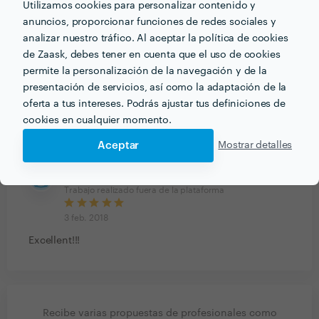
Utilizamos cookies para personalizar contenido y
anuncios, proporcionar funciones de redes sociales y
1
valoración
analizar nuestro tráfico. Al aceptar la política de cookies
de Zaask, debes tener en cuenta que el uso de cookies
permite la personalización de la navegación y de la
1
5
presentación de servicios, así como la adaptación de la
0
4
oferta a tus intereses. Podrás ajustar tus definiciones de
0
3
cookies en cualquier momento.
0
2
0
1
Aceptar
Mostrar detalles
Grupo CasaNova Resorts
Trabajo realizado fuera de la plataforma
3 feb. 2018
Excellent!!!
Recibe varias propuestas de profesionales como