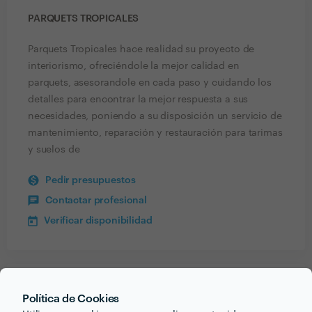
PARQUETS TROPICALES
Parquets Tropicales hace realidad su proyecto de
interiorismo, ofreciéndole la mejor calidad en
parquets, asesorandole en cada paso y cuidando los
detalles para encontrar la mejor respuesta a sus
necesidades, poniendo a su disposición un servicio de
mantenimiento, reparación y restauración para tarimas
y suelos de
Pedir presupuestos
Contactar profesional
Verificar disponibilidad
Recibe varias propuestas de profesionales como
Política de Cookies
PARQUETS TROPICALES
en pocas horas.