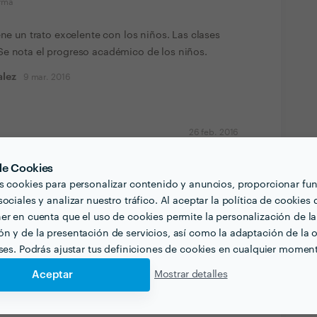
orma
ene un trato excelente con los niños. Las clases
Se nota el progreso académico de los niños.
alez
9 mar. 2016
26 feb. 2016
orma
 de Cookies
to con los niños. Clases súper amenas y divertidas.
s cookies para personalizar contenido y anuncios, proporcionar fu
lución de los niños.
ociales y analizar nuestro tráfico. Al aceptar la política de cookies 
er en cuenta que el uso de cookies permite la personalización de la
n y de la presentación de servicios, así como la adaptación de la o
eses. Podrás ajustar tus definiciones de cookies en cualquier momen
Aceptar
Mostrar detalles