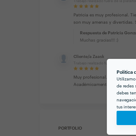
Trabajo realizado fuera de la plataf
Patricia es muy profesional. Ti
son muy amenas y divertidas. 
Respuesta de Patricia Gonz
Muchas gracias!!! :)
Cliente/a Zaask
Trabajo realizado fuera de la plataf
Política
Muy profesional. Excelente tra
Utilizamo
Académicamente se nota la evo
de redes s
debes ten
navegació
tus inter
PORTFOLIO