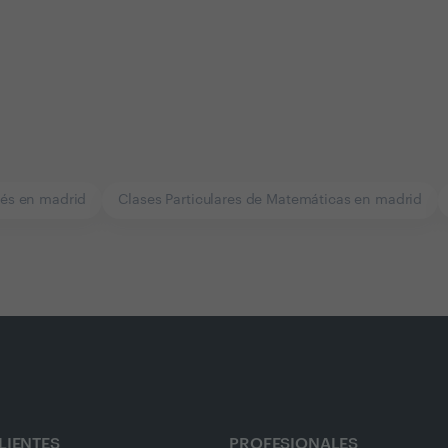
lés en madrid
Clases Particulares de Matemáticas en madrid
LIENTES
PROFESIONALES