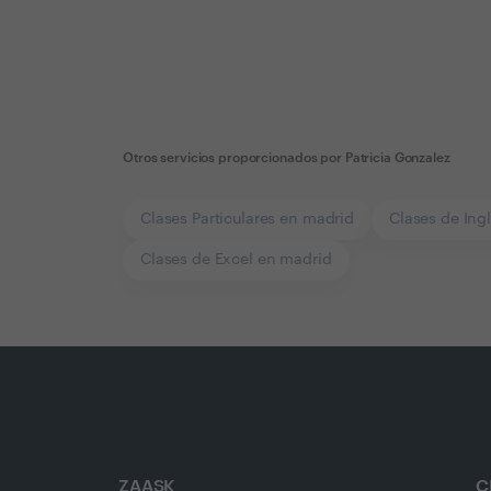
Otros servicios proporcionados por
Patricia Gonzalez
Clases Particulares en madrid
Clases de Ing
Clases de Excel en madrid
ZAASK
C