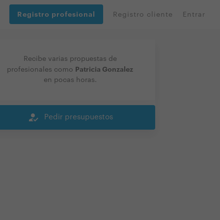
Registro profesional
Registro cliente
Entrar
Recibe varias propuestas de
Patricia Gonzalez
profesionales como
en pocas horas.
how_to_reg
Pedir presupuestos