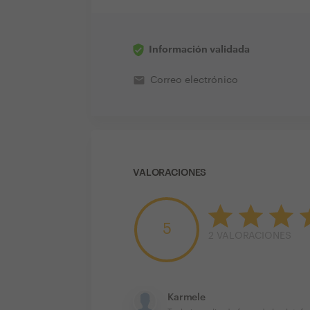
Información validada
email
Correo electrónico
VALORACIONES
5
2
VALORACIONES
Karmele