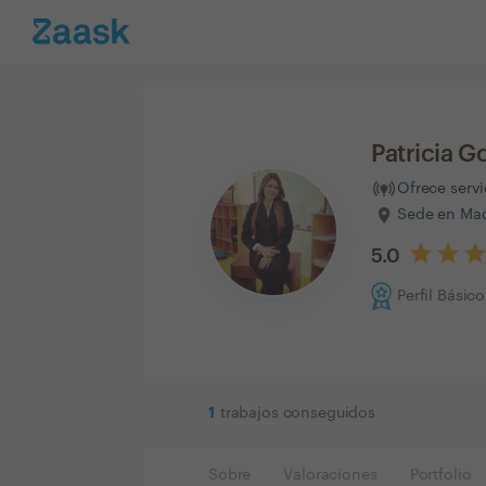
Patricia G
Ofrece serv
Sede en Mad
5.0
Perfil Básico
1
trabajos conseguidos
Sobre
Valoraciones
Portfolio