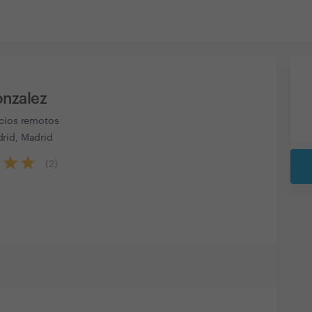
onzalez
icios remotos
rid, Madrid
(
2
)