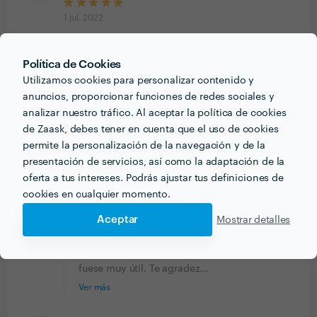
1 jul. 2022
Mi valoración teniendo a Pep de coach es muy buena.
Hice las sesiones de manera presencial. Ha sido un
Política de Cookies
proceso muy positivo para mí y me ha ayudado mucho
Utilizamos cookies para personalizar contenido y
con mi vida en general. Ahora tengo claras mis metas
anuncios, proporcionar funciones de redes sociales y
y he aprendido a aceptarme a mí mismo y a mejorar.
analizar nuestro tráfico. Al aceptar la política de cookies
Pep es un coach muy atento que escucha, interpreta y
de Zaask, debes tener en cuenta que el uso de cookies
analiza la conversación de manera que uno se da
permite la personalización de la navegación y de la
cuenta de los problemas y lo que hay que hacer para
presentación de servicios, así como la adaptación de la
cambiar. Estoy encantado con la terapia y me ha
oferta a tus intereses. Podrás ajustar tus definiciones de
funcionado.
cookies en cualquier momento.
Respuesta de Pep Muntan
4 jul. 2022
Aceptar
Mostrar detalles
Fue un placer Jordi acompañarte en este
proceso y estoy muy contento de que te
fuese muy útil. Te agradez...
Ver más