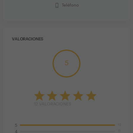
phone_iphone
Teléfono
VALORACIONES
5
12
VALORACIONES
12
5
0
4