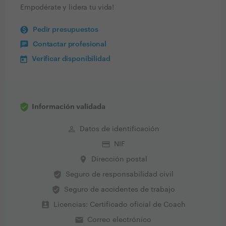
Empodérate y lidera tu vida!
Pedir presupuestos
Contactar profesional
Verificar disponibilidad
Información validada
perm_identity
Datos de identificación
credit_card
NIF
place
Dirección postal
verified_user
Seguro de responsabilidad civil
verified_user
Seguro de accidentes de trabajo
perm_contact_calendar
Licencias: Certificado oficial de Coach
email
Correo electrónico