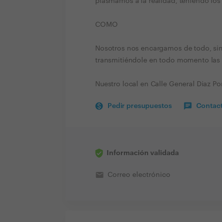
plasmamos a la realidad, teniendo lo
COMO
Nosotros nos encargamos de todo, sin 
transmitiéndole en todo momento las 
Nuestro local en Calle General Diaz Po
Pedir presupuestos
Contact
Información validada
email
Correo electrónico