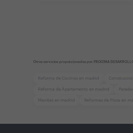
Otros servicios proporcionados por
PROIZMA DESARROLL
Reforma de Cocinas en madrid
Construcció
Reforma de Apartamento en madrid
Parede
Manitas en madrid
Reformas de Pisos en m