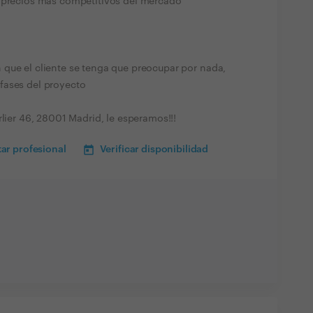
s precios mas competitivos del mercado
que el cliente se tenga que preocupar por nada,
fases del proyecto
rlier 46, 28001 Madrid, le esperamos!!!
ar profesional
Verificar disponibilidad