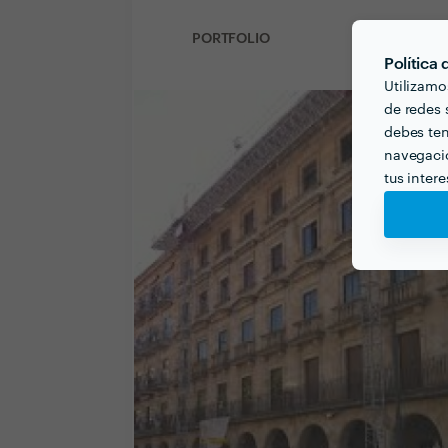
PORTFOLIO
Política
Utilizamo
de redes s
debes ten
navegació
tus inter