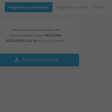
Registro profesional
Registro cliente
Entrar
Recibe varias propuestas de
PROIZMA
profesionales como
DESARROLLOS SL
en pocas horas.
how_to_reg
Pedir presupuestos