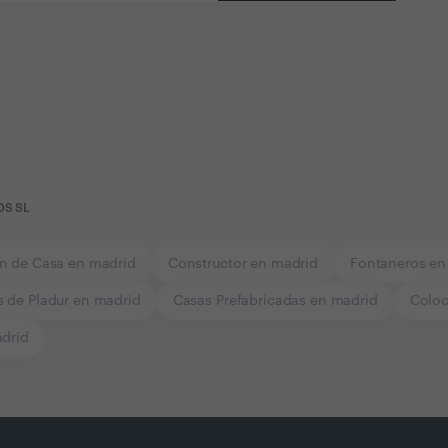
OS SL
n de Casa en madrid
Constructor en madrid
Fontaneros en
s de Pladur en madrid
Casas Prefabricadas en madrid
Coloc
adrid