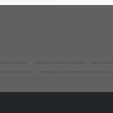
Bodas en madrid
Fotógrafos Baratos en madrid
Books de Fo
 Familiar en madrid
Fotografía de Alimentos/Gastronómica en 