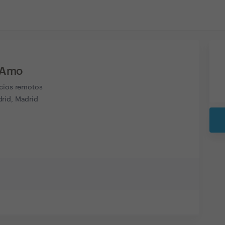
l Amo
icios remotos
rid, Madrid