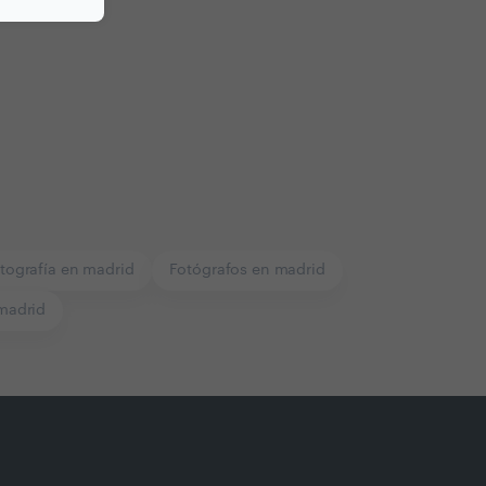
tografía en madrid
Fotógrafos en madrid
madrid