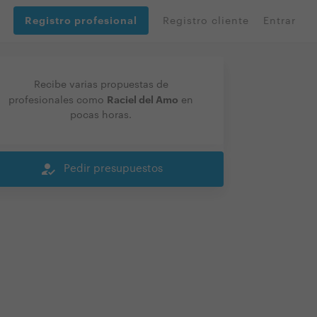
Registro profesional
Registro cliente
Entrar
Recibe varias propuestas de
Raciel del Amo
profesionales como
en
pocas horas.
how_to_reg
Pedir presupuestos