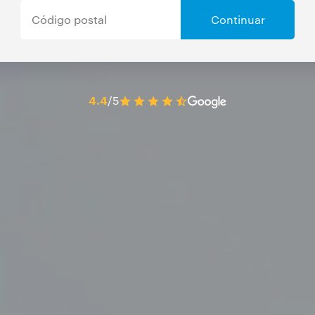
Continuar
4.4
/5