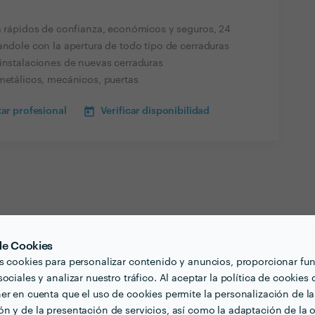
ía rápidos de confianza, económicos y seguros, 24
andole con la apertura de todo tipo de cerraduras
 instalaciones de nuevas cerraduras
 metálicos, mecánicos, puertas
ar profesional
Verificar disponibilidad
 de Cookies
s cookies para personalizar contenido y anuncios, proporcionar fu
ociales y analizar nuestro tráfico. Al aceptar la política de cookies 
er en cuenta que el uso de cookies permite la personalización de la
n y de la presentación de servicios, así como la adaptación de la o