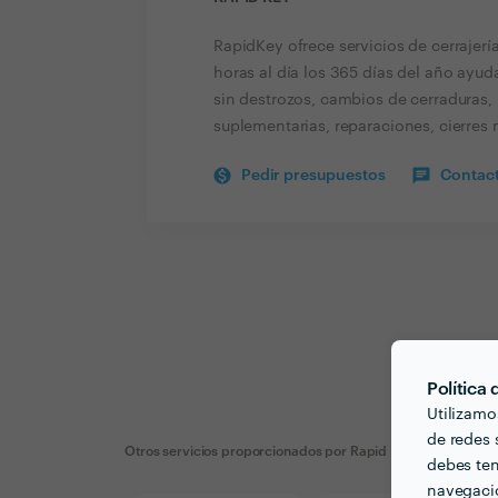
RapidKey ofrece servicios de cerrajer
horas al día los 365 días del año ayud
sin destrozos, cambios de cerraduras,
suplementarias, reparaciones, cierres
Pedir presupuestos
Contact
Política
Utilizamo
de redes s
Otros servicios proporcionados por
Rapid Key
debes ten
navegació