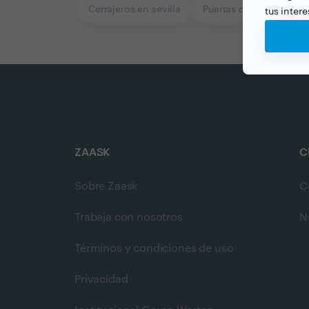
Cerrajeros en sevilla
Puertas de Garaje en se
tus inter
ZAASK
C
Sobre Zaask
C
Trabaja con nosotros
N
Términos y condiciones de uso
Privacidad