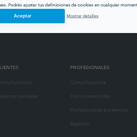
villa
eses. Podrás ajustar tus definiciones de cookies en cualquier momen
Aceptar
Mostrar detalles
LIENTES
PROFESIONALES
ómo funciona
Cómo funciona
uestros consejos
Cómo tener éxito
Profesional de Excelencia
Registro