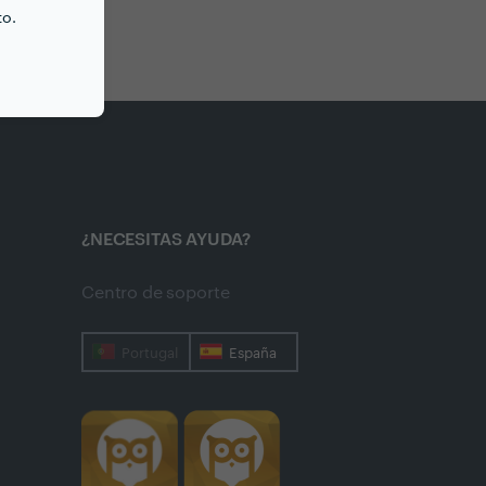
to.
¿NECESITAS AYUDA?
Centro de soporte
Portugal
España