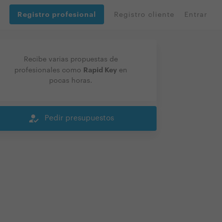
Registro profesional
Registro cliente
Entrar
Recibe varias propuestas de
Rapid Key
profesionales como
en
pocas horas.
how_to_reg
Pedir presupuestos