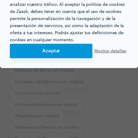
analizar nuestro tráfico. Al aceptar la política de cookies
Recibe varias propuestas de profesionales como
de Zaask, debes tener en cuenta que el uso de cookies
Reformas galaxia
en pocas horas.
permite la personalización de la navegación y de la
presentación de servicios, así como la adaptación de la
oferta a tus intereses. Podrás ajustar tus definiciones de
cookies en cualquier momento.
Aceptar
Mostrar detalles
Otros servicios proporcionados por
Reformas galaxia
Reforma de Baños en madrid
Empresas de Reformas en madrid
Fontaneros en madrid
Pintura de Interiores en madrid
Albañilería en madrid
Aislamiento Térmico en madrid