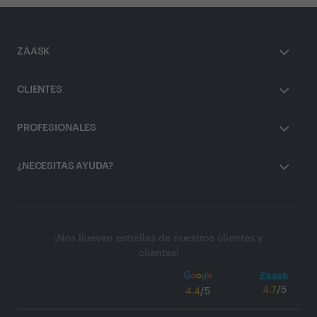
ZAASK
CLIENTES
PROFESIONALES
¿NECESITAS AYUDA?
¡Nos llueven estrellas de nuestros clientes y
clientas!
4.7
/5
4.4
/5