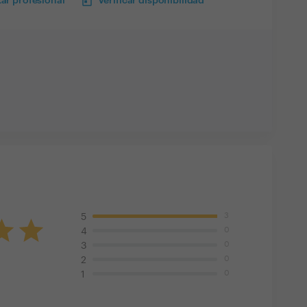
ar profesional
Verificar disponibilidad
3
5
0
4
0
3
0
2
0
1