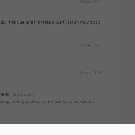
30 nov. 2022
 Hizo más que una limpieza superficial en muy poco
23 feb. 2021
10 sep. 2020
onado
12 oct. 2020
rabajar con personas como tu.eres encantadora