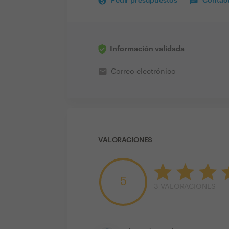
Pedir presupuestos
Contact
Información validada
email
Correo electrónico
VALORACIONES
5
3
VALORACIONES