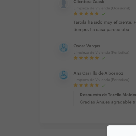
Cliente/a Zaask
Limpieza de Vivienda (Ocasional)
Tarcila ha sido muy eficiente.
tiempo. La casa parece otra
Oscar Vargas
Limpieza de Vivienda (Periódica)
Ana Carrillo de Albornoz
Limpieza de Vivienda (Periódica)
Respuesta de Tarcila Mald
Gracias Ana,es agradable t