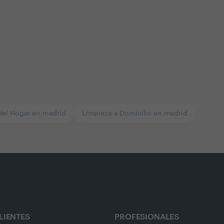
del Hogar en madrid
Limpieza a Domicilio en madrid
LIENTES
PROFESIONALES