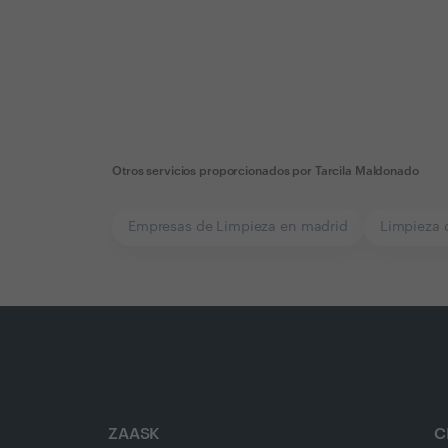
Otros servicios proporcionados por
Tarcila Maldonado
Empresas de Limpieza en madrid
Limpieza 
ZAASK
C