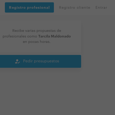
Registro profesional
Registro cliente
Entrar
Recibe varias propuestas de
Tarcila Maldonado
profesionales como
en pocas horas.
how_to_reg
Pedir presupuestos