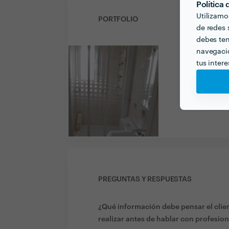
Política
Utilizamo
PORTFOLIO
de redes s
debes ten
navegació
tus inter
PREGUNTAS Y RESPUESTAS
¿Qué información debe pensar el clien
realizar antes de hablar con profesion